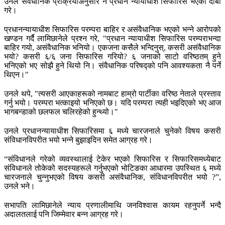
उनले संवैधानिक प्रक्रियाअनुसार नै प्रधान न्यायाधीश सिफारिस भएको दाबी
गरे।
प्रधानन्यायाधीश सिफारिस परम्परा बाहिर र असंवैधानिक भएको भन्ने आरोपको
खण्डन गर्दै लामिछानेले प्रश्न गरे, "प्रधान न्यायाधीश सिफारिस परम्पराभन्दा
बाहिर गयो, असंवैधानिक भनियो। एकजना कसैले भन्दिनुस्, कसरी असंवैधानिक
भयो? कसरी ६/६ जना सिफारिस गरियो? ६ जनाको साटो वरिष्ठतम् हुने
भनिएको भए सोझै हुने थियो नि। संवैधानिक परिषद्को पनि आवश्यकता नै पर्ने
थिएन।"
उनले थपे, "त्यसरी आएकाहरूको नामबाट हाम्रो पार्टीका वरिष्ठ नेताले प्रस्ताव
गर्नु भयो। परम्परा भत्काइयो भनिएको छ। यदि परम्परा त्यही भइदिएको भए आज
भागबन्डाको छलफल चलिरहेको हुन्थ्यो।"
उनले प्रधानन्यायाधीश सिफारिसमा ६ मध्ये चारजनाले चुनेको विषय कसरी
संविधानविपरीत भयो भन्ने बुझाइदिन समेत आग्रह गरे।
“संविधानले गरेको व्यवस्थालाई टेकेर भएको सिफारिस र सिफारिसमध्येबाट
संविधानले तोकेको सदस्यहरूले गर्नुभएको भोटिङका आधारमा उपस्थित ६ मध्ये
चारजनाले चुन्नुभएको विषय कसरी असंवैधानिक, संविधानविपरीत भयो ?”,
उनले भने।
सभापति लामिछानेले न्याय प्रणालीमाथि जनविश्वास कायम रहनुपर्ने भन्दै
अदालतलाई पनि जिम्मेवार बन्न आग्रह गरे।