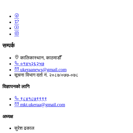
सम्पर्क
कालिकास्थान, काठमाडौँ
०१४५२६२५७
ukeraanews@gmail.com
सूचना विभाग दर्ता नं. २०८७/०७७-०७८
विज्ञापनको लागि
९८४१८७९९९९
mkt.ukeraa@gmail.com
अध्यक्ष
सुरेश ढकाल