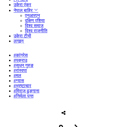
उकेरा एंकर
नेपाल बाहिर
एनआरएन
दक्षिण एशिया
विश्व समाज
विश्व राजनीति
उकेरा टीभी
लगइन्
#कांग्रेस
#पक्राउ
#सुधन गुरुङ
#रास्वपा
#मल
#ग्यास
#भ्रष्टाचार
#मिराज ढुङ्गाना
#निर्मला पन्त