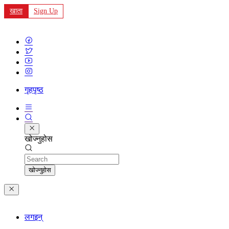
खाता
Sign Up
गृहपृष्ठ
खोज्नुहोस
Search
खोज्नुहोस
लगइन्